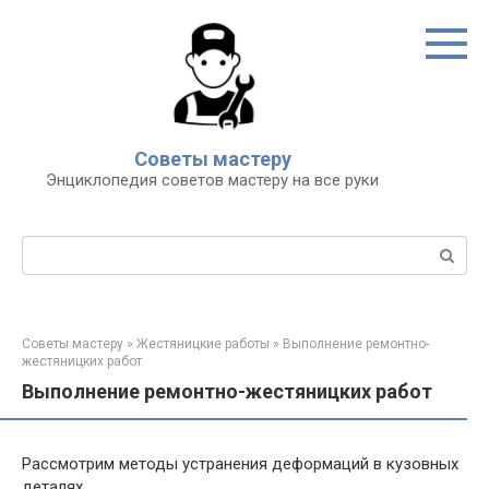
Перейти
к
контенту
Советы мастеру
Энциклопедия советов мастеру на все руки
Поиск:
Советы мастеру
»
Жестяницкие работы
»
Выполнение ремонтно-
жестяницких работ
Выполнение ремонтно-жестяницких работ
Рассмотрим методы устранения деформаций в кузовных
деталях.