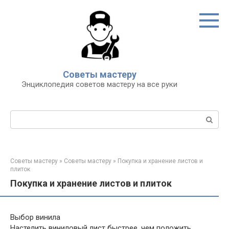
Перейти
к
контенту
Советы мастеру
Энциклопедия советов мастеру на все руки
Поиск:
Советы мастеру
»
Советы мастеру
»
Покупка и хранение листов и
плиток
Покупка и хранение листов и плиток
Выбор винила
Настелить виниловый лист быстрее, чем положить