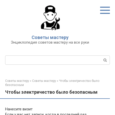
Перейти
к
контенту
Советы мастеру
Энциклопедия советов мастеру на все руки
Поиск:
Советы мастеру
»
Советы мастеру
»
Чтобы электричество было
безопасным
Чтобы электричество было безопасным
Нанесите визит
Если у вас нет записи, когда в последний раз