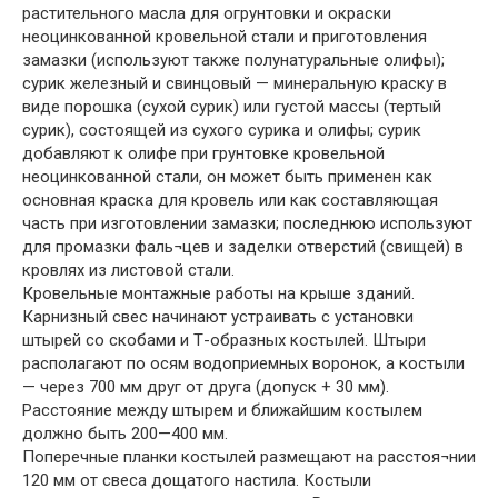
растительного масла для огрунтовки и окраски
неоцинкованной кровельной стали и приготовления
замазки (используют также полунатуральные олифы);
сурик железный и свинцовый — минеральную краску в
виде порошка (сухой сурик) или густой массы (тертый
сурик), состоящей из сухого сурика и олифы; сурик
добавляют к олифе при грунтовке кровельной
неоцинкованной стали, он может быть применен как
основная краска для кровель или как составляющая
часть при изготовлении замазки; последнюю используют
для промазки фаль¬цев и заделки отверстий (свищей) в
кровлях из листовой стали.
Кровельные монтажные работы на крыше зданий.
Карнизный свес начинают устраивать с установки
штырей со скобами и Т-образных костылей. Штыри
располагают по осям водоприемных воронок, а костыли
— через 700 мм друг от друга (допуск + 30 мм).
Расстояние между штырем и ближайшим костылем
должно быть 200—400 мм.
Поперечные планки костылей размещают на расстоя¬нии
120 мм от свеса дощатого настила. Костыли