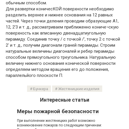
обычным способом.
Для развертки коничесКОЙ поверхности необходимо
разделить верхнее и нижнее основания на 12 равных
частей. Через точки деления проводим образующие А1,
12, 2’3 и т. д., рассматриваем приближенно кониче¬скую
поверхность как вписанную двенадцатиугольную
пирамиду. Соединив точку / с точкой /’, точку 2 с точкой
2′ и т. д., получим диагонали граней пирамиды. Строим
натуральные величины диагоналей и ребер пирамиды
способом прямоугольного треугольника. Натуральную
величину нижнего основания конической поверхности
определяем методом вращения его до положения,
параллельйого плоскости П.
Бункера
Жестяницкие изделия
Интересные статьи
Меры пожарной безопасности
При выполнении жестяницких работ возможно
возникновение пожаров по следующим причинам: